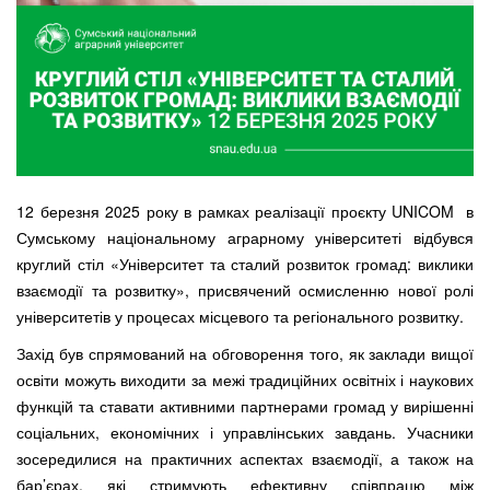
12 березня 2025 року в рамках реалізації проєкту UNICOM в
Сумському національному аграрному університеті відбувся
круглий стіл «Університет та сталий розвиток громад: виклики
взаємодії та розвитку», присвячений осмисленню нової ролі
університетів у процесах місцевого та регіонального розвитку.
Захід був спрямований на обговорення того, як заклади вищої
освіти можуть виходити за межі традиційних освітніх і наукових
функцій та ставати активними партнерами громад у вирішенні
соціальних, економічних і управлінських завдань. Учасники
зосередилися на практичних аспектах взаємодії, а також на
бар’єрах, які стримують ефективну співпрацю між